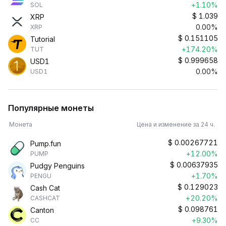
+1.10%
SOL
$
1.039
XRP
0.00%
XRP
$
0.151105
Tutorial
+174.20%
TUT
$
0.999658
USD1
0.00%
USD1
Популярные монеты
Монета
Цена и изменение за 24 ч.
$
0.00267721
Pump.fun
+12.00%
PUMP
$
0.00637935
Pudgy Penguins
+1.70%
PENGU
$
0.129023
Cash Cat
+20.20%
CASHCAT
$
0.098761
Canton
+9.30%
CC