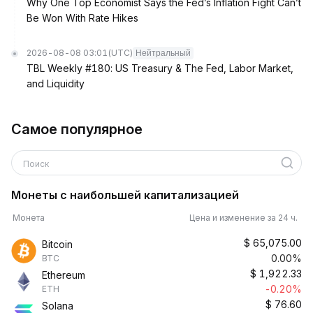
Why One Top Economist Says the Fed’s Inflation Fight Can’t
Be Won With Rate Hikes
2026-08-08 03:01
(UTC)
Нейтральный
TBL Weekly #180: US Treasury & The Fed, Labor Market,
and Liquidity
Самое популярное
Поиск
Монеты с наибольшей капитализацией
Монета
Цена и изменение за 24 ч.
$
65,075.00
Bitcoin
0.00%
BTC
$
1,922.33
Ethereum
-0.20%
ETH
$
76.60
Solana