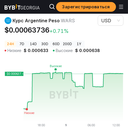
Зарегистрироваться
Цены криптовалют
Курс Argentine Peso WARS
Курс Argentine Peso
WARS
USD
$0.00063736
+0.71%
24H
7D
14D
30D
60D
200D
1Y
Низкие
$
0.000633
Высокие
$
0.000638