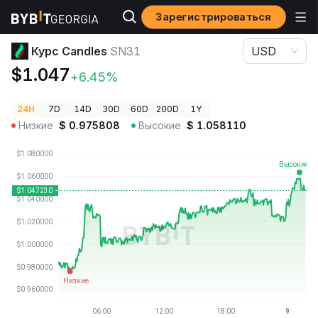
Зарегистрироваться
Цены криптовалют
Курс Candles SN31
Курс Candles
SN31
USD
$1.047
+6.45%
24H
7D
14D
30D
60D
200D
1Y
Низкие
$
0.975808
Высокие
$
1.058110