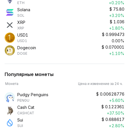
+0.20%
ETH
$
75.80
Solana
+3.20%
SOL
$
1.036
XRP
+1.80%
XRP
$
0.999473
USD1
0.00%
USD1
$
0.070001
Dogecoin
+1.10%
DOGE
Популярные монеты
Монета
Цена и изменение за 24 ч.
$
0.00628776
Pudgy Penguins
+5.60%
PENGU
$
0.122361
Cash Cat
+37.50%
CASHCAT
$
0.688617
Sui
+2.80%
SUI