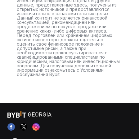
инвестиций. Информация о ценах и другие
данные, представленные здесь, получены из
открытых источников и предоставляются
исключительно в ознакомительных целях.
Данный контент не является финансовой
консультацией, рекомендацией или
предложением по покупке, продаже или
хранению каких-либо цифровых активов.
Перед торговлей или хранением цифровых
активов инвесторы должны тщательно
оценить свое финансовое положение и
допустимые риски, а также при
необходимости проконсультироваться с
квалифицированными специалистами по
юридическим, налоговым или инвестиционным
вопросам. Для получения дополнительной
информации ознакомьтесь с Условиями
обслуживания Bybit.