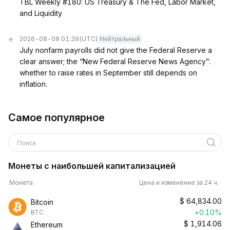
TBL Weekly #180: US Treasury & The Fed, Labor Market,
and Liquidity
2026-08-08 01:39
(UTC)
Нейтральный
July nonfarm payrolls did not give the Federal Reserve a
clear answer; the “New Federal Reserve News Agency”:
whether to raise rates in September still depends on
inflation.
Самое популярное
Поиск
Монеты с наибольшей капитализацией
Монета
Цена и изменение за 24 ч.
$
64,834.00
Bitcoin
+0.10%
BTC
$
1,914.06
Ethereum