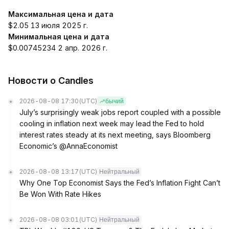
Максимальная цена и дата
$2.05 13 июля 2025 г.
Минимальная цена и дата
$0.00745234 2 апр. 2026 г.
Новости о Candles
2026-08-08 17:30
(UTC)
бычий
July’s surprisingly weak jobs report coupled with a possible
cooling in inflation next week may lead the Fed to hold
interest rates steady at its next meeting, says Bloomberg
Economic’s @AnnaEconomist
2026-08-08 13:17
(UTC)
Нейтральный
Why One Top Economist Says the Fed’s Inflation Fight Can’t
Be Won With Rate Hikes
2026-08-08 03:01
(UTC)
Нейтральный