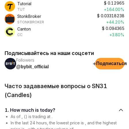
$
0.12965
Tutorial
+164.00%
TUT
$
0.03318238
StonkBroker
+44.20%
STONKBROKER
$
0.094365
Canton
+3.80%
CC
Подписывайтесь на наши соцсети
Followers
+
Подписаться
@bybit_official
Часто задаваемые вопросы о SN31
(Candles)
1. How much is today?
As of , () is trading at .
In the last 24 hours, the lowest price is , and the highest