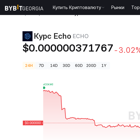
Купить Криптовалюту
Рынки
Тор
Цены криптовалют
Курс Echo ECHO
Курс Echo
ECHO
$0.000000371767
-3.02
24H
7D
14D
30D
60D
200D
1Y