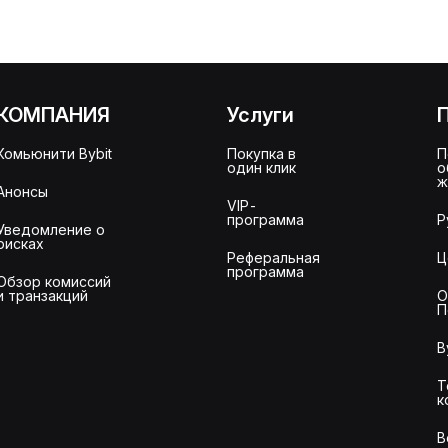
КОМПАНИЯ
Услуги
Комьюнити Bybit
Покупка в
П
один клик
о
ж
Анонсы
VIP-
программа
Р
Уведомление о
рисках
Реферальная
Ц
программа
Обзор комиссий
и транзакций
О
П
B
Т
к
В