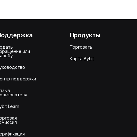
Поддержка
Продукты
одать
Торговать
бращение или
алобу
Карта Bybit
уководство
ентр поддержки
тзыв
ользователя
ybit Learn
орговая
омиссия
ерификация