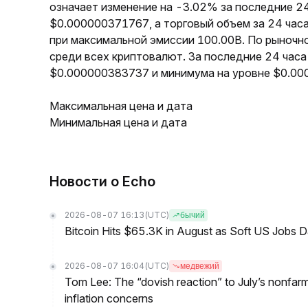
означает изменение на -3.02% за последние 2
$0.000000371767, а торговый объем за 24 час
при максимальной эмиссии 100.00B. По рыночн
среди всех криптовалют. За последние 24 час
$0.000000383737 и минимума на уровне $0.0
Максимальная цена и дата
Минимальная цена и дата
Новости о Echo
2026-08-07 16:13
(UTC)
бычий
Bitcoin Hits $65.3K in August as Soft US Jobs D
2026-08-07 16:04
(UTC)
медвежий
Tom Lee: The “dovish reaction” to July’s nonfar
inflation concerns