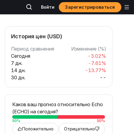
Зарегистрироваться
Войти
История цен (USD)
Период сравнения
Изменение (%)
Сегодня
-3.02%
7 дн.
-7.61%
14 дн.
-13.77%
30 дн.
--
Каков ваш прогноз относительно Echo
(ECHO) на сегодня?
50
%
50
%
Положительно
Отрицательно