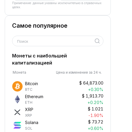
Примечание: данные указаны исключительно в справочных
целях.
Самое популярное
Поиск
Монеты с наибольшей
капитализацией
Монета
Цена и изменение за 24 ч.
$
64,873.00
Bitcoin
+0.30%
BTC
$
1,913.70
Ethereum
+0.20%
ETH
$
1.021
XRP
-1.90%
XRP
$
73.72
Solana
+0.60%
SOL