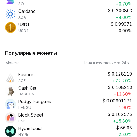
+0.70%
SOL
$
0.200803
Cardano
+4.60%
ADA
$
0.99971
USD1
0.00%
USD1
Популярные монеты
Монета
Цена и изменение за 24 ч.
$
0.128119
Fusionist
+72.20%
ACE
$
0.108213
Cash Cat
-13.60%
CASHCAT
$
0.00601171
Pudgy Penguins
-1.90%
PENGU
$
0.162575
Block Street
+15.80%
BSB
$
56.65
Hyperliquid
+2.40%
HYPE