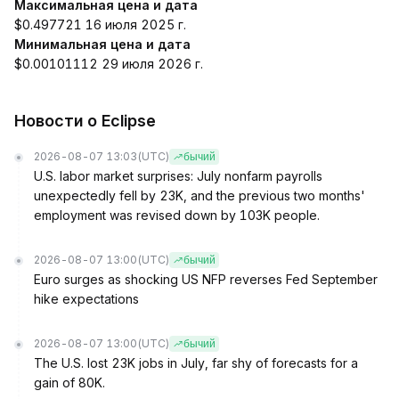
Максимальная цена и дата
$0.497721 16 июля 2025 г.
Минимальная цена и дата
$0.00101112 29 июля 2026 г.
Новости о Eclipse
2026-08-07 13:03
(UTC)
бычий
U.S. labor market surprises: July nonfarm payrolls
unexpectedly fell by 23K, and the previous two months'
employment was revised down by 103K people.
2026-08-07 13:00
(UTC)
бычий
Euro surges as shocking US NFP reverses Fed September
hike expectations
2026-08-07 13:00
(UTC)
бычий
The U.S. lost 23K jobs in July, far shy of forecasts for a
gain of 80K.