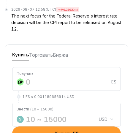
2026-08-07 12:58
(UTC)
медвежий
The next focus for the Federal Reserve's interest rate
decision will be the CPI report to be released on August
12.
Торговать
Биржа
Купить
Получить
ES
1 ES ≈ 0.001189656914 USD
Внести (10 ~ 15000)
USD
$