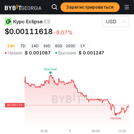
Зарегистрироваться
Цены криптовалют
Курс Eclipse ES
Курс Eclipse
ES
USD
$0.00111618
-8.07%
24H
7D
14D
30D
60D
200D
1Y
Низкие
$
0.001087
Высокие
$
0.001247