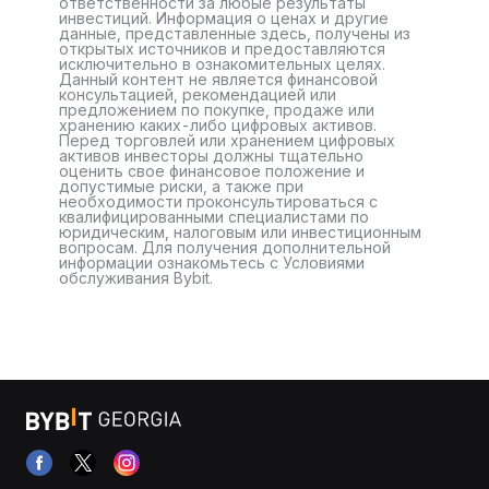
ответственности за любые результаты
инвестиций. Информация о ценах и другие
данные, представленные здесь, получены из
открытых источников и предоставляются
исключительно в ознакомительных целях.
Данный контент не является финансовой
консультацией, рекомендацией или
предложением по покупке, продаже или
хранению каких-либо цифровых активов.
Перед торговлей или хранением цифровых
активов инвесторы должны тщательно
оценить свое финансовое положение и
допустимые риски, а также при
необходимости проконсультироваться с
квалифицированными специалистами по
юридическим, налоговым или инвестиционным
вопросам. Для получения дополнительной
информации ознакомьтесь с Условиями
обслуживания Bybit.