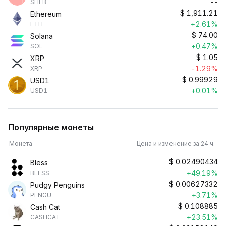
--
SHEB
$
1,911.21
Ethereum
+2.61%
ETH
$
74.00
Solana
+0.47%
SOL
$
1.05
XRP
-1.29%
XRP
$
0.99929
USD1
+0.01%
USD1
Популярные монеты
Монета
Цена и изменение за 24 ч.
$
0.02490434
Bless
+49.19%
BLESS
$
0.00627332
Pudgy Penguins
+3.71%
PENGU
$
0.108885
Cash Cat
+23.51%
CASHCAT