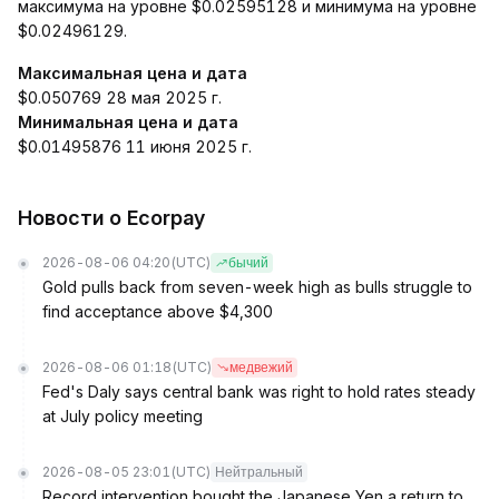
максимума на уровне $0.02595128 и минимума на уровне
$0.02496129.
Максимальная цена и дата
$0.050769 28 мая 2025 г.
Минимальная цена и дата
$0.01495876 11 июня 2025 г.
Новости о Ecorpay
2026-08-06 04:20
(UTC)
бычий
Gold pulls back from seven-week high as bulls struggle to
find acceptance above $4,300
2026-08-06 01:18
(UTC)
медвежий
Fed's Daly says central bank was right to hold rates steady
at July policy meeting
2026-08-05 23:01
(UTC)
Нейтральный
Record intervention bought the Japanese Yen a return to