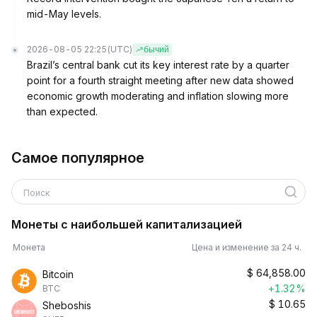
mid-May levels.
2026-08-05 22:25
(UTC)
бычий
Brazil’s central bank cut its key interest rate by a quarter
point for a fourth straight meeting after new data showed
economic growth moderating and inflation slowing more
than expected.
Самое популярное
Поиск
Монеты с наибольшей капитализацией
Монета
Цена и изменение за 24 ч.
$
64,858.00
Bitcoin
+1.32%
BTC
$
10.65
Sheboshis