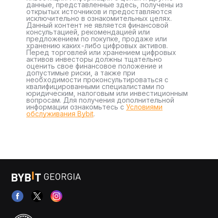
данные, представленные здесь, получены из
открытых источников и предоставляются
исключительно в ознакомительных целях.
Данный контент не является финансовой
консультацией, рекомендацией или
предложением по покупке, продаже или
хранению каких-либо цифровых активов.
Перед торговлей или хранением цифровых
активов инвесторы должны тщательно
оценить свое финансовое положение и
допустимые риски, а также при
необходимости проконсультироваться с
квалифицированными специалистами по
юридическим, налоговым или инвестиционным
вопросам. Для получения дополнительной
информации ознакомьтесь с
Условиями
обслуживания Bybit
.