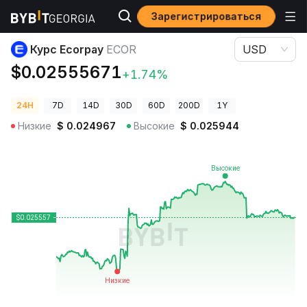
Зарегистрироваться
Цены криптовалют
Курс Ecorpay ECOR
Курс Ecorpay
ECOR
USD
$0.02555671
+1.74%
24H
7D
14D
30D
60D
200D
1Y
Низкие
$
0.024967
Высокие
$
0.025944