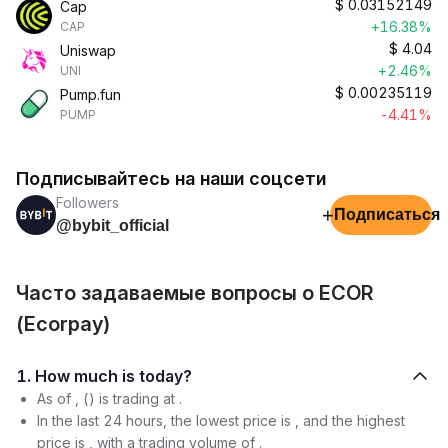
$
0.03152149
Cap
+16.38%
CAP
$
4.04
Uniswap
+2.46%
UNI
$
0.00235119
Pump.fun
-4.41%
PUMP
Подписывайтесь на наши соцсети
Followers
+
Подписаться
@bybit_official
Часто задаваемые вопросы о ECOR
(Ecorpay)
1. How much is today?
As of , () is trading at .
In the last 24 hours, the lowest price is , and the highest
price is , with a trading volume of .