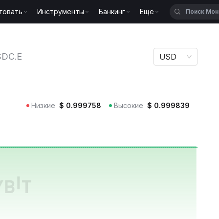
говать
Инструменты
Банкинг
Ещё
SDC.E
DC.E
USD
Низкие
$
0.999758
Высокие
$
0.999839