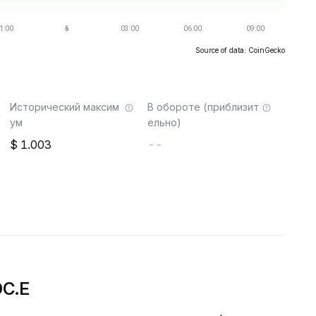
Source of data: CoinGecko
Исторический максим
В обороте (приблизит
ум
ельно)
1.003
--
DC.E