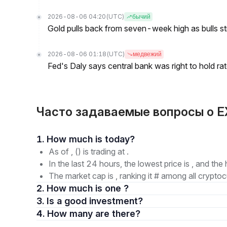
2026-08-06 04:20
(UTC)
бычий
Gold pulls back from seven-week high as bulls s
2026-08-06 01:18
(UTC)
медвежий
Fed's Daly says central bank was right to hold ra
Часто задаваемые вопросы о EX
1. How much is today?
As of , () is trading at .
In the last 24 hours, the lowest price is , and the 
The market cap is , ranking it # among all cryptoc
2. How much is one ?
3. Is a good investment?
4. How many are there?