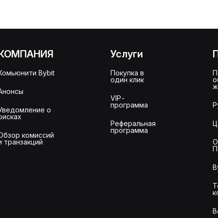
КОМПАНИЯ
Услуги
Комьюнити Bybit
Покупка в
П
один клик
о
ж
Анонсы
VIP-
программа
Р
Уведомление о
рисках
Реферальная
Ц
программа
Обзор комиссий
и транзакций
О
П
B
Т
к
В