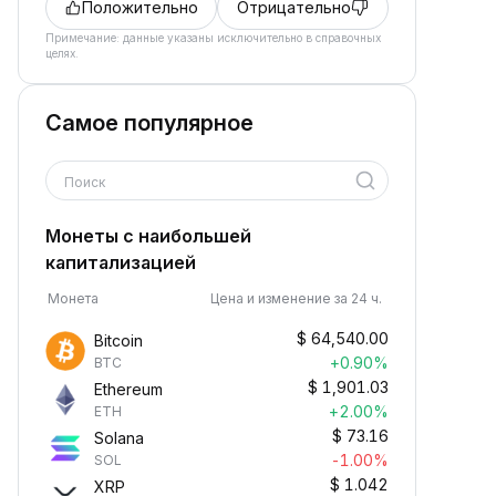
Положительно
Отрицательно
Примечание: данные указаны исключительно в справочных
целях.
Самое популярное
Поиск
Монеты с наибольшей
капитализацией
Монета
Цена и изменение за 24 ч.
$
64,540.00
Bitcoin
+0.90%
BTC
$
1,901.03
Ethereum
+2.00%
ETH
$
73.16
Solana
-1.00%
SOL
$
1.042
XRP