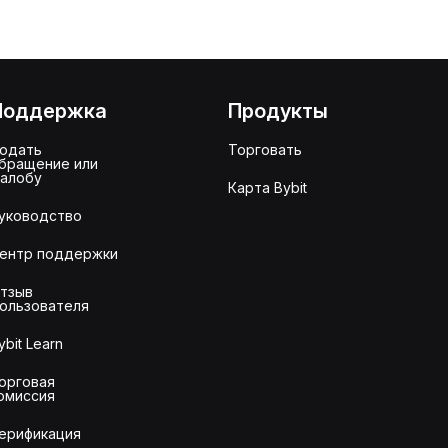
Поддержка
Продукты
одать
Торговать
бращение или
алобу
Карта Bybit
уководство
ентр поддержки
тзыв
ользователя
ybit Learn
орговая
омиссия
ерификация