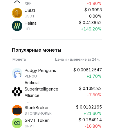
-1.90%
XRP
$
0.9993
USD1
0.00%
USD1
$
0.413652
Heima
+149.20%
HEI
Популярные монеты
Монета
Цена и изменение за 24 ч.
$
0.00612547
Pudgy Penguins
+1.70%
PENGU
Artificial
$
0.139182
Superintelligence
-7.80%
Alliance
FET
$
0.0182165
StonkBroker
+21.60%
STONKBROKER
$
0.284914
GRVT Token
-16.80%
GRVT