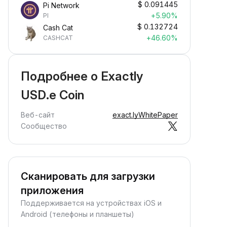
$
0.091445
Pi Network
+5.90%
PI
$
0.132724
Cash Cat
+46.60%
CASHCAT
Подробнее о Exactly
USD.e Coin
Веб-сайт
exact.ly
WhitePaper
Сообщество
Сканировать для загрузки
приложения
Поддерживается на устройствах iOS и
Android (телефоны и планшеты)