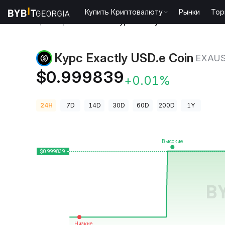
Купить Криптовалюту
Рынки
Тор
Цены криптовалют
Курс Exactly USD.e Coin EXAU
Курс Exactly USD.e Coin
EXAUS
$0.999839
+0.01%
24H
7D
14D
30D
60D
200D
1Y