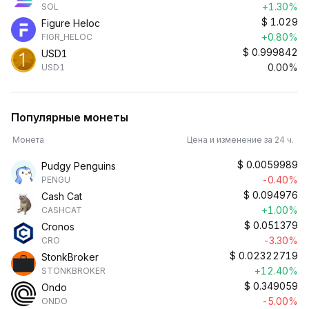
+1.30%
SOL
$
1.029
Figure Heloc
+0.80%
FIGR_HELOC
$
0.999842
USD1
0.00%
USD1
Популярные монеты
Монета
Цена и изменение за 24 ч.
$
0.0059989
Pudgy Penguins
-0.40%
PENGU
$
0.094976
Cash Cat
+1.00%
CASHCAT
$
0.051379
Cronos
-3.30%
CRO
$
0.02322719
StonkBroker
+12.40%
STONKBROKER
$
0.349059
Ondo
-5.00%
ONDO