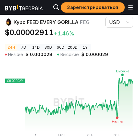
Зарегистрироваться
Цены криптовалют
Курс FEED EVERY GORILLA FEG
Курс FEED EVERY GORILLA
FEG
USD
$0.00002911
+1.46%
24H
7D
14D
30D
60D
200D
1Y
Низкие
$
0.000029
Высокие
$
0.000029