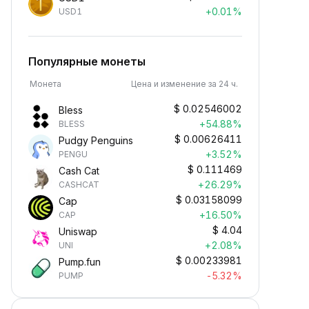
+0.01%
USD1
Популярные монеты
Монета
Цена и изменение за 24 ч.
$
0.02546002
Bless
+54.88%
BLESS
$
0.00626411
Pudgy Penguins
+3.52%
PENGU
$
0.111469
Cash Cat
+26.29%
CASHCAT
$
0.03158099
Cap
+16.50%
CAP
$
4.04
Uniswap
+2.08%
UNI
$
0.00233981
Pump.fun
-5.32%
PUMP