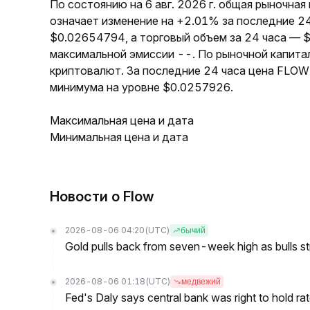
По состоянию на 6 авг. 2026 г. общая рыночна
означает изменение на +2.01% за последние 2
$0.02654794, а торговый объем за 24 часа — 
максимальной эмиссии --. По рыночной капита
криптовалют. За последние 24 часа цена FLOW
минимума на уровне $0.0257926.
Максимальная цена и дата
Минимальная цена и дата
Новости о Flow
2026-08-06 04:20
(UTC)
бычий
Gold pulls back from seven-week high as bulls s
2026-08-06 01:18
(UTC)
медвежий
Fed's Daly says central bank was right to hold ra