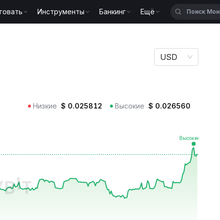
говать
Инструменты
Банкинг
Ещё
USD
Низкие
$
0.025812
Высокие
$
0.026560