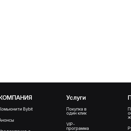
КОМПАНИЯ
Услуги
Комьюнити Bybit
Покупка в
П
один клик
о
ж
Анонсы
VIP-
программа
Р