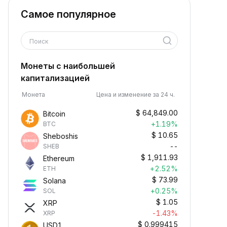
Самое популярное
Поиск
Монеты с наибольшей
капитализацией
Монета
Цена и изменение за 24 ч.
$
64,849.00
Bitcoin
+1.19%
BTC
$
10.65
Sheboshis
--
SHEB
$
1,911.93
Ethereum
+2.52%
ETH
$
73.99
Solana
+0.25%
SOL
$
1.05
XRP
-1.43%
XRP
$
0.999415
USD1