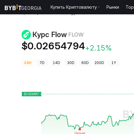
Купить Криптовалюту
Рынки
Тор
Цены криптовалют
Курс Flow FLOW
Курс Flow
FLOW
$0.02654794
+2.15%
24H
7D
14D
30D
60D
200D
1Y