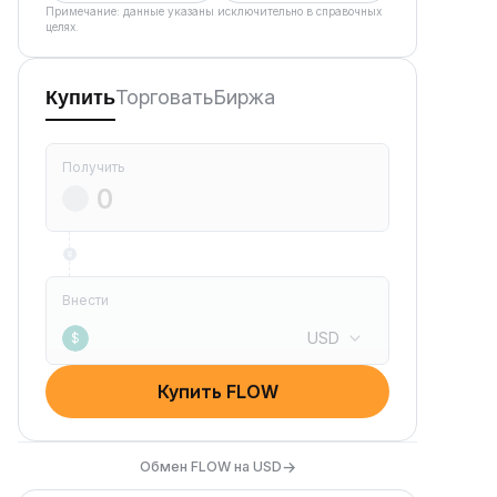
Примечание: данные указаны исключительно в справочных
целях.
Торговать
Биржа
Купить
Получить
Внести
USD
$
Купить FLOW
→
Обмен FLOW на USD