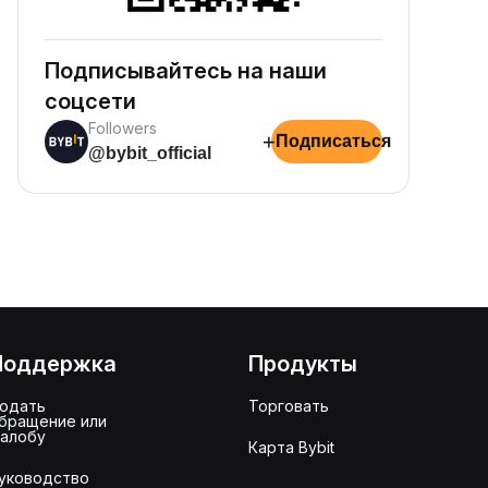
Подписывайтесь на наши
соцсети
Followers
+
Подписаться
@bybit_official
Поддержка
Продукты
одать
Торговать
бращение или
алобу
Карта Bybit
уководство