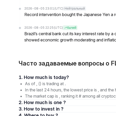
2026-08-05 23:01
(UTC)
Нейтральный
Record intervention bought the Japanese Yen a r
2026-08-05 22:25
(UTC)
бычий
Brazil’s central bank cut its key interest rate by a
showed economic growth moderating and inflati
Часто задаваемые вопросы о F
1. How much is today?
As of , () is trading at .
In the last 24 hours, the lowest price is , and the 
The market cap is , ranking it # among all cryptoc
2. How much is one ?
3. How to invest in ?
4. Where to buy ?