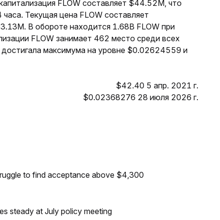
я капитализация FLOW составляет $44.52M, что
4 часа. Текущая цена FLOW составляет
$3.13M. В обороте находится 1.68B FLOW при
лизации FLOW занимает 462 место среди всех
 достигала максимума на уровне $0.02624559 и
$42.40 5 апр. 2021 г.
$0.02368276 28 июля 2026 г.
truggle to find acceptance above $4,300
tes steady at July policy meeting