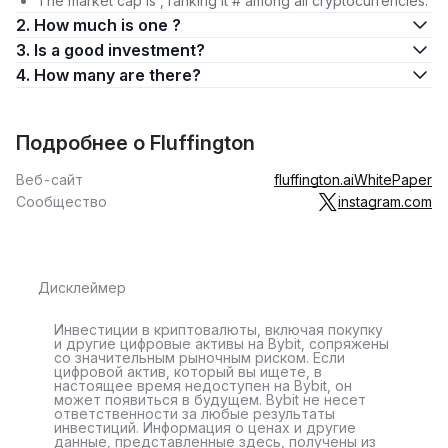
The market cap is , ranking it # among all cryptocurrencies.
2. How much is one ?
3. Is a good investment?
4. How many are there?
Подробнее о Fluffington
Веб-сайт
fluffington.ai
WhitePaper
Сообщество
instagram.com
Дисклеймер
Инвестиции в криптовалюты, включая покупку
и другие цифровые активы на Bybit, сопряжены
со значительным рыночным риском. Если
цифровой актив, который вы ищете, в
настоящее время недоступен на Bybit, он
может появиться в будущем. Bybit не несет
ответственности за любые результаты
инвестиций. Информация о ценах и другие
данные, представленные здесь, получены из