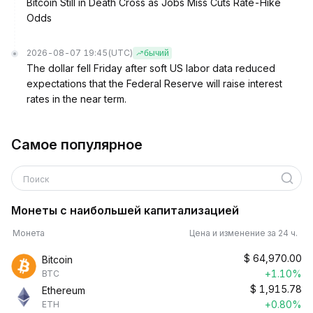
Bitcoin Still in Death Cross as Jobs Miss Cuts Rate-Hike
Odds
2026-08-07 19:45
(UTC)
бычий
The dollar fell Friday after soft US labor data reduced
expectations that the Federal Reserve will raise interest
rates in the near term.
Самое популярное
Поиск
Монеты с наибольшей капитализацией
Монета
Цена и изменение за 24 ч.
$
64,970.00
Bitcoin
+1.10%
BTC
$
1,915.78
Ethereum
+0.80%
ETH