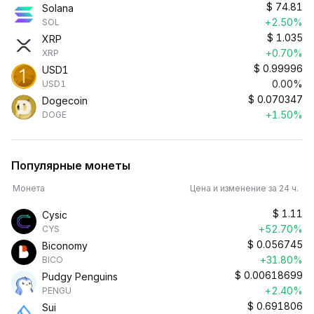
$
74.81
Solana
+2.50%
SOL
$
1.035
XRP
+0.70%
XRP
$
0.99996
USD1
0.00%
USD1
$
0.070347
Dogecoin
+1.50%
DOGE
Популярные монеты
Монета
Цена и изменение за 24 ч.
$
1.11
Cysic
+52.70%
CYS
$
0.056745
Biconomy
+31.80%
BICO
$
0.00618699
Pudgy Penguins
+2.40%
PENGU
$
0.691806
Sui