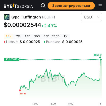
Зарегистрироваться
Цены криптовалют
Курс Fluffington FLUFFI
Курс Fluffington
FLUFFI
USD
$0.00002544
+2.49%
24H
7D
14D
30D
60D
200D
1Y
Низкие
$
0.000025
Высокие
$
0.000025