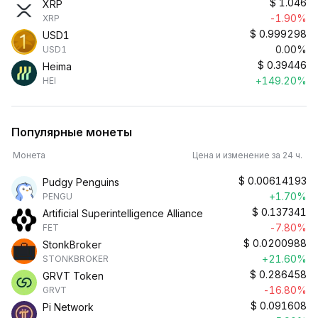
$
1.046
XRP
-1.90%
XRP
$
0.999298
USD1
0.00%
USD1
$
0.39446
Heima
+149.20%
HEI
Популярные монеты
Монета
Цена и изменение за 24 ч.
$
0.00614193
Pudgy Penguins
+1.70%
PENGU
$
0.137341
Artificial Superintelligence Alliance
-7.80%
FET
$
0.0200988
StonkBroker
+21.60%
STONKBROKER
$
0.286458
GRVT Token
-16.80%
GRVT
$
0.091608
Pi Network