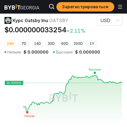
Зарегистрироваться
Цены криптовалют
Курс Gatsby Inu GATSBY
Курс Gatsby Inu
GATSBY
USD
$0.000000033254
+2.11%
24H
7D
14D
30D
60D
200D
1Y
Низкие
$
0.000000
Высокие
$
0.000000