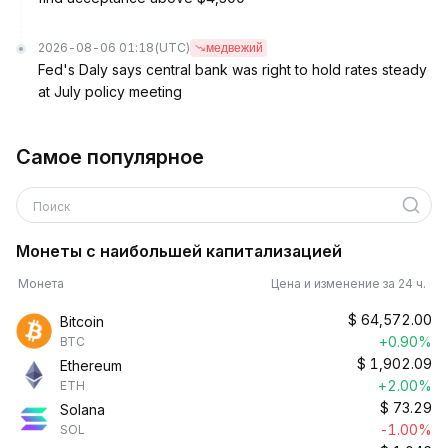
2026-08-06 01:18
(UTC)
медвежий
Fed's Daly says central bank was right to hold rates steady
at July policy meeting
Самое популярное
Поиск
Монеты с наибольшей капитализацией
Монета
Цена и изменение за 24 ч.
$
64,572.00
Bitcoin
+0.90%
BTC
$
1,902.09
Ethereum
+2.00%
ETH
$
73.29
Solana
-1.00%
SOL