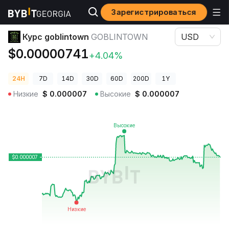
Зарегистрироваться
Цены криптовалют
Курс goblintown GOBLINTOWN
Курс goblintown
GOBLINTOWN
USD
$0.00000741
+4.04%
24H
7D
14D
30D
60D
200D
1Y
Низкие
$
0.000007
Высокие
$
0.000007