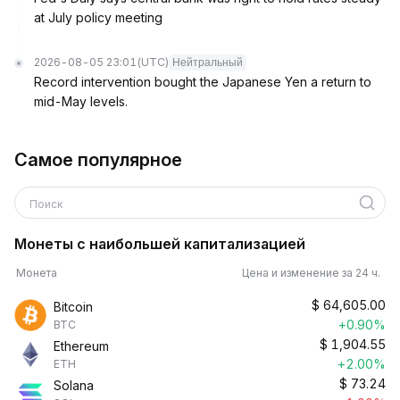
at July policy meeting
2026-08-05 23:01
(UTC)
Нейтральный
Record intervention bought the Japanese Yen a return to
mid-May levels.
Самое популярное
Поиск
Монеты с наибольшей капитализацией
Монета
Цена и изменение за 24 ч.
$
64,605.00
Bitcoin
+0.90%
BTC
$
1,904.55
Ethereum
+2.00%
ETH
$
73.24
Solana