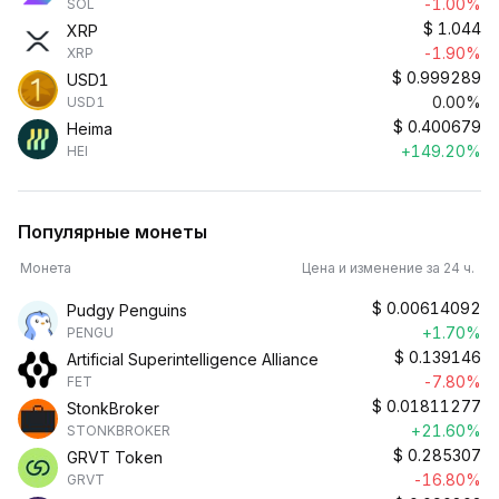
-1.00%
SOL
$
1.044
XRP
-1.90%
XRP
$
0.999289
USD1
0.00%
USD1
$
0.400679
Heima
+149.20%
HEI
Популярные монеты
Монета
Цена и изменение за 24 ч.
$
0.00614092
Pudgy Penguins
+1.70%
PENGU
$
0.139146
Artificial Superintelligence Alliance
-7.80%
FET
$
0.01811277
StonkBroker
+21.60%
STONKBROKER
$
0.285307
GRVT Token
-16.80%
GRVT