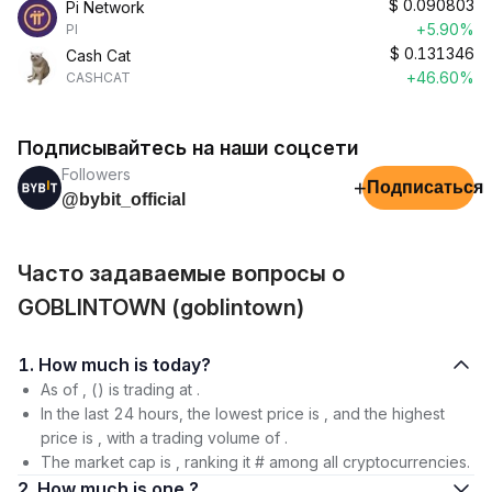
$
0.090803
Pi Network
+5.90%
PI
$
0.131346
Cash Cat
+46.60%
CASHCAT
Подписывайтесь на наши соцсети
Followers
+
Подписаться
@bybit_official
Часто задаваемые вопросы о
GOBLINTOWN (goblintown)
1. How much is today?
As of , () is trading at .
In the last 24 hours, the lowest price is , and the highest
price is , with a trading volume of .
The market cap is , ranking it # among all cryptocurrencies.
2. How much is one ?