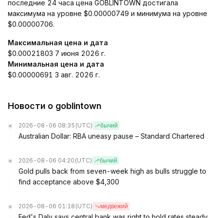
последние 24 часа цена GOBLINTOWN достигала
максимума на уровне $0.00000749 и минимума на уровне
$0.00000706.
Максимальная цена и дата
$0.00021803 7 июня 2026 г.
Минимальная цена и дата
$0.00000691 3 авг. 2026 г.
Новости о goblintown
2026-08-06 08:35
(UTC)
бычий
Australian Dollar: RBA uneasy pause – Standard Chartered
2026-08-06 04:20
(UTC)
бычий
Gold pulls back from seven-week high as bulls struggle to
find acceptance above $4,300
2026-08-06 01:18
(UTC)
медвежий
Fed's Daly says central bank was right to hold rates steady