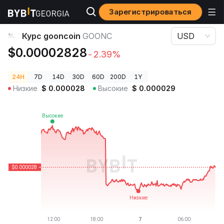
Зарегистрироваться
Цены криптовалют
Курс gooncoin GOONC
Курс gooncoin
GOONC
USD
$0.00002828
-2.39%
24H
7D
14D
30D
60D
200D
1Y
Низкие
$
0.000028
Высокие
$
0.000029