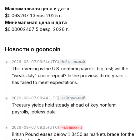
Максимальная цена и дата
$0.068267 13 мая 2025 г.
Минимальная цена и дата
$0.00002467 5 февр. 2026 г.
Новости о gooncoin
2026-08-07 09:24
(UTC)
Нейтральный
This evening is the U.S. nonfarm payrolls big test; will the
“weak July” curse repeat? In the previous three years it
has failed to meet expectations.
2026-08-07 08:44
(UTC)
Нейтральный
Treasury yields hold steady ahead of key nonfarm
payrolls, jobless data
2026-08-07 08:25
(UTC)
медвежий
British Pound eases below 1.3450 as markets brace for the