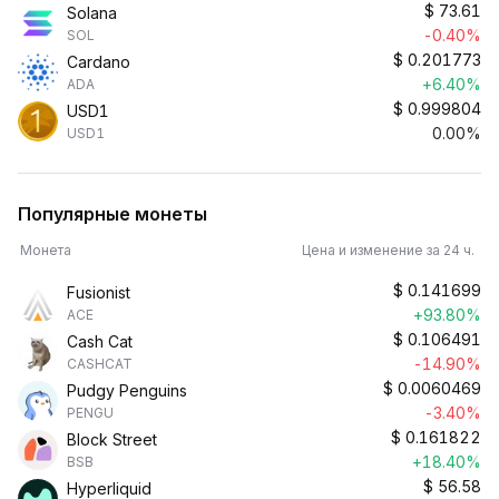
$
73.61
Solana
-0.40%
SOL
$
0.201773
Cardano
+6.40%
ADA
$
0.999804
USD1
0.00%
USD1
Популярные монеты
Монета
Цена и изменение за 24 ч.
$
0.141699
Fusionist
+93.80%
ACE
$
0.106491
Cash Cat
-14.90%
CASHCAT
$
0.0060469
Pudgy Penguins
-3.40%
PENGU
$
0.161822
Block Street
+18.40%
BSB
$
56.58
Hyperliquid