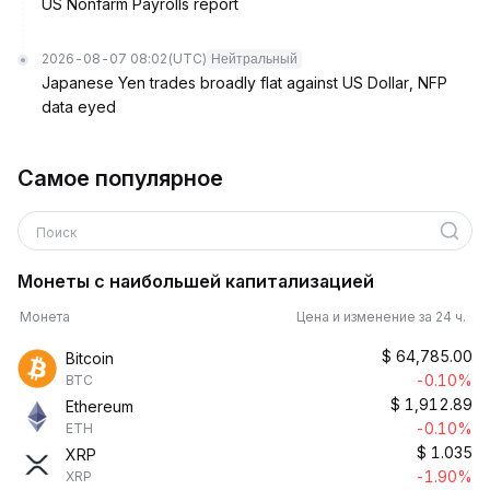
US Nonfarm Payrolls report
2026-08-07 08:02
(UTC)
Нейтральный
Japanese Yen trades broadly flat against US Dollar, NFP
data eyed
Самое популярное
Поиск
Монеты с наибольшей капитализацией
Монета
Цена и изменение за 24 ч.
$
64,785.00
Bitcoin
-0.10%
BTC
$
1,912.89
Ethereum
-0.10%
ETH
$
1.035
XRP
-1.90%
XRP