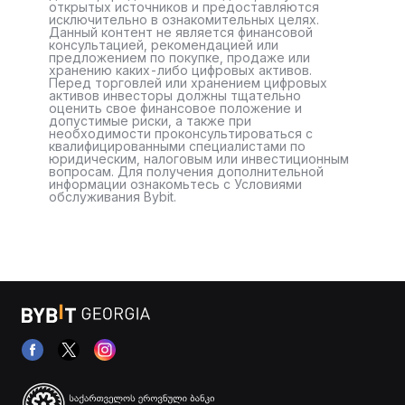
открытых источников и предоставляются
исключительно в ознакомительных целях.
Данный контент не является финансовой
консультацией, рекомендацией или
предложением по покупке, продаже или
хранению каких-либо цифровых активов.
Перед торговлей или хранением цифровых
активов инвесторы должны тщательно
оценить свое финансовое положение и
допустимые риски, а также при
необходимости проконсультироваться с
квалифицированными специалистами по
юридическим, налоговым или инвестиционным
вопросам. Для получения дополнительной
информации ознакомьтесь с Условиями
обслуживания Bybit.