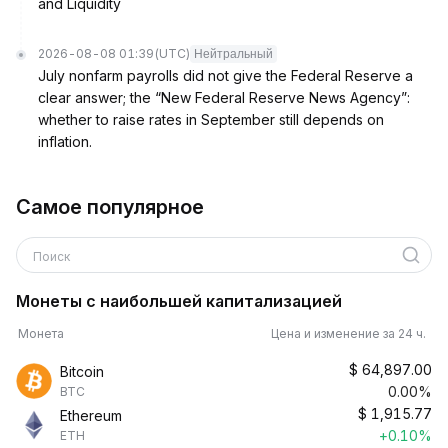
and Liquidity
2026-08-08 01:39
(UTC)
Нейтральный
July nonfarm payrolls did not give the Federal Reserve a
clear answer; the “New Federal Reserve News Agency”:
whether to raise rates in September still depends on
inflation.
Самое популярное
Поиск
Монеты с наибольшей капитализацией
Монета
Цена и изменение за 24 ч.
$
64,897.00
Bitcoin
0.00%
BTC
$
1,915.77
Ethereum
+0.10%
ETH