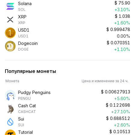
$
75.90
Solana
+3.10%
SOL
$
1.038
XRP
+1.60%
XRP
$
0.999478
USD1
0.00%
USD1
$
0.070351
Dogecoin
+1.10%
DOGE
Популярные монеты
Монета
Цена и изменение за 24 ч.
$
0.00627913
Pudgy Penguins
+5.60%
PENGU
$
0.122698
Cash Cat
+27.10%
CASHCAT
$
0.688512
Sui
+2.60%
SUI
$
0.10513
Tutorial