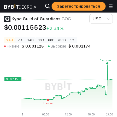
Зарегистрироваться
Цены криптовалют
Курс Guild of Guardians GOG
Курс Guild of Guardians
GOG
USD
$0.00115523
+2.34%
24H
7D
14D
30D
60D
200D
1Y
Низкие
$
0.001128
Высокие
$
0.001174