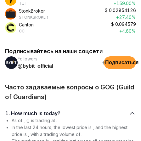
+159.00%
TUT
$
0.02854126
StonkBroker
+27.40%
STONKBROKER
$
0.094579
Canton
+4.60%
CC
Подписывайтесь на наши соцсети
Followers
+
Подписаться
@bybit_official
Часто задаваемые вопросы о GOG (Guild
of Guardians)
1. How much is today?
As of , () is trading at .
In the last 24 hours, the lowest price is , and the highest
price is , with a trading volume of .