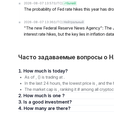
2026-08-07 13:57
(UTC)
бычий
The probability of Fed rate hikes this year has 
2026-08-07 13:36
(UTC)
Нейтральный
"The new Federal Reserve News Agency": The Ju
interest rate hikes, but the key lies in inflation data
Часто задаваемые вопросы о HA
1. How much is today?
As of , () is trading at .
In the last 24 hours, the lowest price is , and the 
The market cap is , ranking it # among all cryptoc
2. How much is one ?
3. Is a good investment?
4. How many are there?