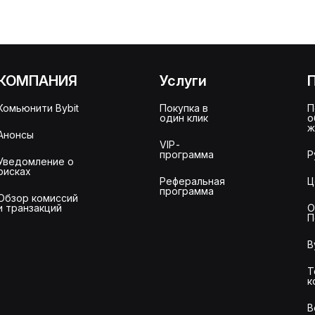
КОМПАНИЯ
Услуги
Комьюнити Bybit
Покупка в
П
один клик
о
ж
Анонсы
VIP-
программа
Р
Уведомление о
рисках
Реферальная
Ц
программа
Обзор комиссий
и транзакций
О
П
B
Т
к
В