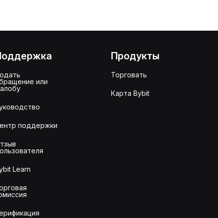
Поддержка
Продукты
одать
Торговать
бращение или
алобу
Карта Bybit
уководство
ентр поддержки
тзыв
ользователя
ybit Learn
орговая
омиссия
ерификация