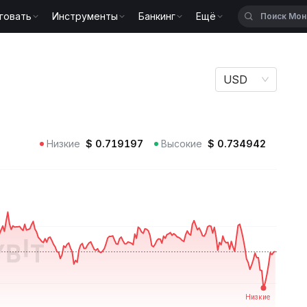
говать
Инструменты
Банкинг
Ещё
USD
Низкие
$
0.719197
Высокие
$
0.734942