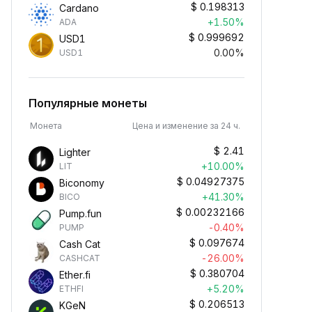
$
0.198313
Cardano
+1.50%
ADA
$
0.999692
USD1
0.00%
USD1
Популярные монеты
Монета
Цена и изменение за 24 ч.
$
2.41
Lighter
+10.00%
LIT
$
0.04927375
Biconomy
+41.30%
BICO
$
0.00232166
Pump.fun
-0.40%
PUMP
$
0.097674
Cash Cat
-26.00%
CASHCAT
$
0.380704
Ether.fi
+5.20%
ETHFI
$
0.206513
KGeN