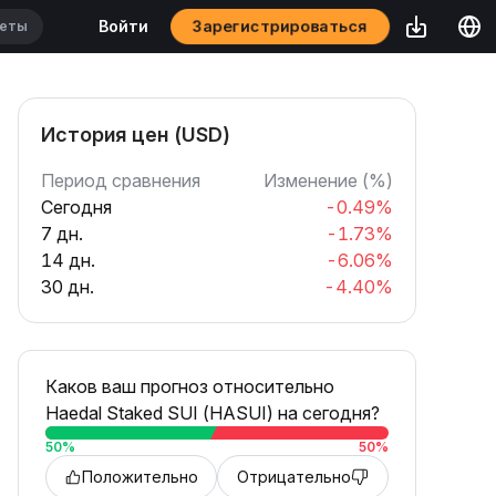
Зарегистрироваться
Войти
История цен (USD)
Период сравнения
Изменение (%)
Сегодня
-0.49%
7 дн.
-1.73%
14 дн.
-6.06%
30 дн.
-4.40%
Каков ваш прогноз относительно
Haedal Staked SUI (HASUI) на сегодня?
50
%
50
%
Положительно
Отрицательно