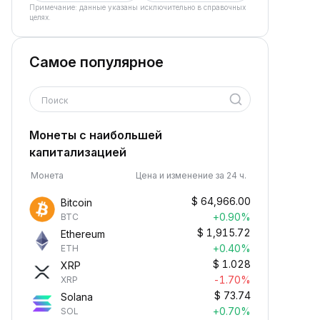
Примечание: данные указаны исключительно в справочных
целях.
Самое популярное
Поиск
Монеты с наибольшей
капитализацией
Монета
Цена и изменение за 24 ч.
$
64,966.00
Bitcoin
+0.90%
BTC
$
1,915.72
Ethereum
+0.40%
ETH
$
1.028
XRP
-1.70%
XRP
$
73.74
Solana
+0.70%
SOL