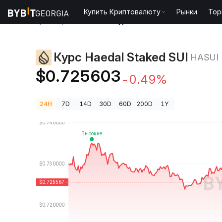
Купить Криптовалюту
Рынки
Тор
Цены криптовалют
Курс Haedal Staked SUI HASUI
Курс Haedal Staked SUI
HASUI
$0.725603
-0.49%
24H
7D
14D
30D
60D
200D
1Y