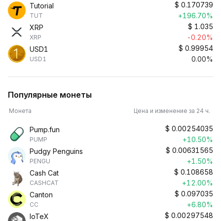
$
0.170739
Tutorial
+196.70%
TUT
$
1.035
XRP
-0.20%
XRP
$
0.99954
USD1
0.00%
USD1
Популярные монеты
Монета
Цена и изменение за 24 ч.
$
0.00254035
Pump.fun
+10.50%
PUMP
$
0.00631565
Pudgy Penguins
+1.50%
PENGU
$
0.108658
Cash Cat
+12.00%
CASHCAT
$
0.097035
Canton
+6.80%
CC
$
0.00297548
IoTeX