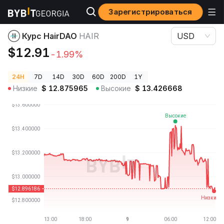
Зарегистрироваться
Цены криптовалют
Курс HairDAO HAIR
Курс HairDAO
HAIR
USD
$12.91
-1.99%
24H
7D
14D
30D
60D
200D
1Y
Низкие
$
12.875965
Высокие
$
13.426668