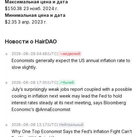
Максимальная цена и дата
$150.38 23 нояб. 2024 г.
Минимальная цена и дата
$2.35 3 апр. 2023 г.
Новости о HairDAO
2026-08-09 04:48
(UTC)
медвежий
Economists generally expect the US annual inflation rate to
slow slightly.
2026-08-08 17:30
(UTC)
бычий
July’s surprisingly weak jobs report coupled with a possible
cooling in inflation next week may lead the Fed to hold
interest rates steady at its next meeting, says Bloomberg
Economic’s @AnnaEconomist
2026-08-08 13:17
(UTC)
Нейтральный
Why One Top Economist Says the Fed’s Inflation Fight Can’t