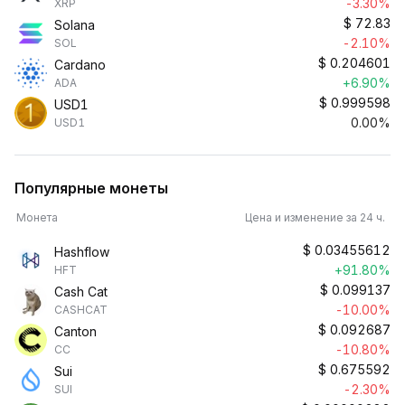
-3.30%
XRP
$
72.83
Solana
-2.10%
SOL
$
0.204601
Cardano
+6.90%
ADA
$
0.999598
USD1
0.00%
USD1
Популярные монеты
Монета
Цена и изменение за 24 ч.
$
0.03455612
Hashflow
+91.80%
HFT
$
0.099137
Cash Cat
-10.00%
CASHCAT
$
0.092687
Canton
-10.80%
CC
$
0.675592
Sui
-2.30%
SUI