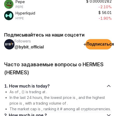
$
0.00000282
Pepe
-2.10%
PEPE
$
56.01
Hyperliquid
-1.90%
HYPE
Подписывайтесь на наши соцсети
Followers
+
Подписаться
@bybit_official
Часто задаваемые вопросы о HERMES
(HERMES)
1. How much is today?
As of , () is trading at .
In the last 24 hours, the lowest price is , and the highest
price is , with a trading volume of .
The market cap is , ranking it # among all cryptocurrencies.
2. How much is one ?