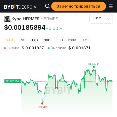
Зарегистрироваться
Цены криптовалют
Курс HERMES HERMES
Курс HERMES
HERMES
USD
$0.00185894
+0.60%
24H
7D
14D
30D
60D
200D
1Y
Низкие
$
0.001837
Высокие
$
0.001871