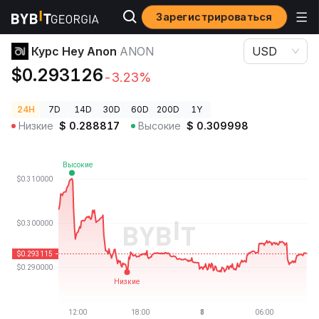
Зарегистрироваться
Цены криптовалют
Курс Hey Anon ANON
Курс Hey Anon
ANON
USD
$0.293126
-3.23%
24H
7D
14D
30D
60D
200D
1Y
Низкие
$
0.288817
Высокие
$
0.309998