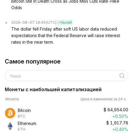
Bitcoin Still in Death Cross as Jobs Miss Cuts Rate-Hike
Odds
2026-08-07 19:45
(UTC)
бычий
The dollar fell Friday after soft US labor data reduced
expectations that the Federal Reserve will raise interest
rates in the near term.
Самое популярное
Поиск
Монеты с наибольшей капитализацией
Монета
Цена и изменение за 24 ч.
$
64,954.00
Bitcoin
+0.50%
BTC
$
1,917.78
Ethereum
+0.40%
ETH