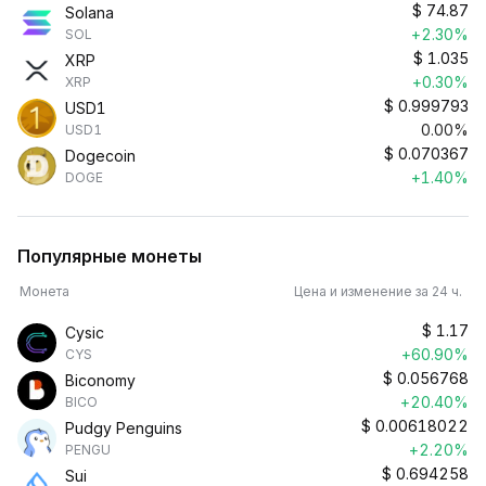
$
74.87
Solana
+2.30%
SOL
$
1.035
XRP
+0.30%
XRP
$
0.999793
USD1
0.00%
USD1
$
0.070367
Dogecoin
+1.40%
DOGE
Популярные монеты
Монета
Цена и изменение за 24 ч.
$
1.17
Cysic
+60.90%
CYS
$
0.056768
Biconomy
+20.40%
BICO
$
0.00618022
Pudgy Penguins
+2.20%
PENGU
$
0.694258
Sui