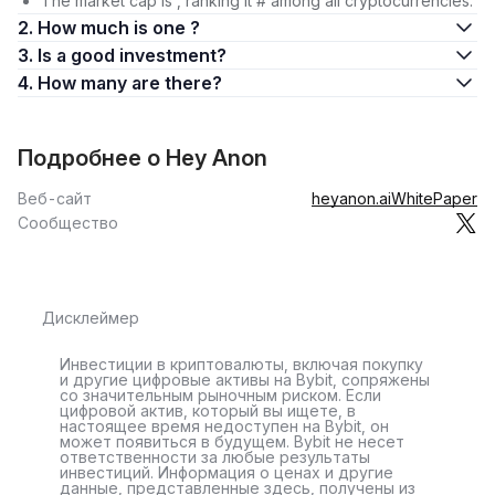
The market cap is , ranking it # among all cryptocurrencies.
2. How much is one ?
3. Is a good investment?
4. How many are there?
Подробнее о Hey Anon
Веб-сайт
heyanon.ai
WhitePaper
Сообщество
Дисклеймер
Инвестиции в криптовалюты, включая покупку
и другие цифровые активы на Bybit, сопряжены
со значительным рыночным риском. Если
цифровой актив, который вы ищете, в
настоящее время недоступен на Bybit, он
может появиться в будущем. Bybit не несет
ответственности за любые результаты
инвестиций. Информация о ценах и другие
данные, представленные здесь, получены из