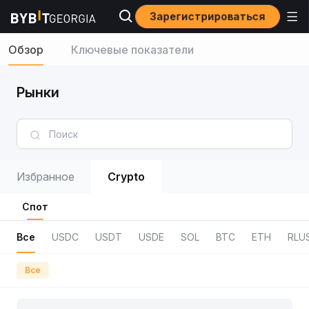
Зарегистрироваться
Обзор
Ключевые показатели
Рынки
Избранное
Crypto
Спот
Все
USDC
USDT
USDE
SOL
BTC
ETH
RLU
Все