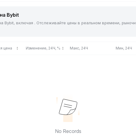
на Bybit
на Bybit, включая . Отслеживайте цены в реальном времени, рыноч
я цена
Изменение, 24Ч, %
Макс, 24Ч
Мин, 24Ч
No Records