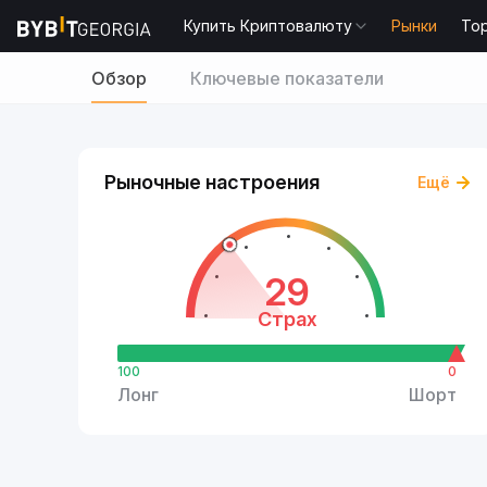
Купить Криптовалюту
Рынки
То
Обзор
Ключевые показатели
Рыночные настроения
Ещё
29
Страх
100
0
Лонг
Шорт