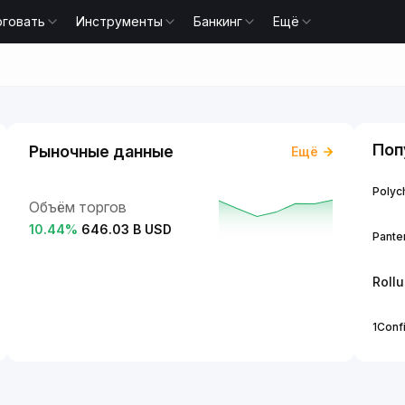
рговать
Инструменты
Банкинг
Ещё
Поп
Рыночные данные
Ещё
Polych
Объём торгов
10.44
%
646.03 B USD
Panter
Roll