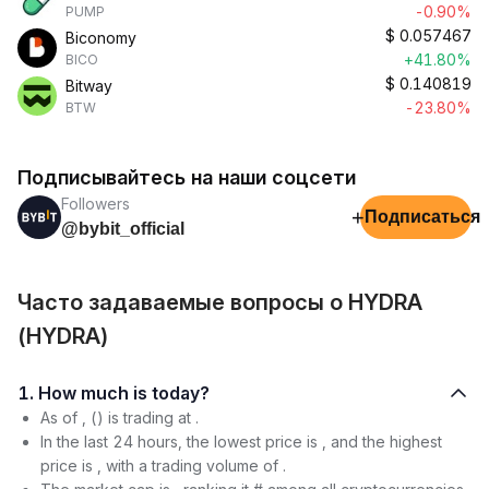
-0.90%
PUMP
$
0.057467
Biconomy
+41.80%
BICO
$
0.140819
Bitway
-23.80%
BTW
Подписывайтесь на наши соцсети
Followers
+
Подписаться
@bybit_official
Часто задаваемые вопросы о HYDRA
(HYDRA)
1. How much is today?
As of , () is trading at .
In the last 24 hours, the lowest price is , and the highest
price is , with a trading volume of .