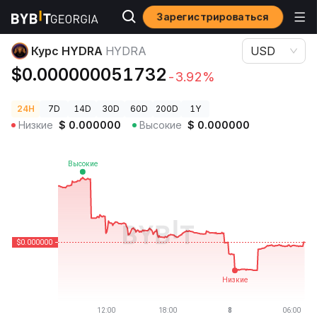
Зарегистрироваться
Цены криптовалют
Курс HYDRA HYDRA
Курс HYDRA
HYDRA
USD
$0.000000051732
-3.92%
24H
7D
14D
30D
60D
200D
1Y
Низкие
$
0.000000
Высокие
$
0.000000