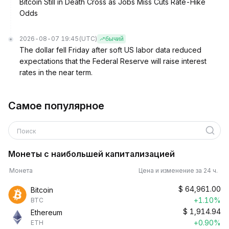
Bitcoin Still in Death Cross as Jobs Miss Cuts Rate-Hike
Odds
2026-08-07 19:45
(UTC)
бычий
The dollar fell Friday after soft US labor data reduced
expectations that the Federal Reserve will raise interest
rates in the near term.
Самое популярное
Поиск
Монеты с наибольшей капитализацией
Монета
Цена и изменение за 24 ч.
$
64,961.00
Bitcoin
+1.10%
BTC
$
1,914.94
Ethereum
+0.90%
ETH