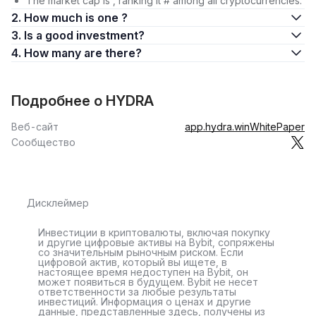
The market cap is , ranking it # among all cryptocurrencies.
2. How much is one ?
3. Is a good investment?
4. How many are there?
Подробнее о HYDRA
Веб-сайт
app.hydra.win
WhitePaper
Сообщество
Дисклеймер
Инвестиции в криптовалюты, включая покупку
и другие цифровые активы на Bybit, сопряжены
со значительным рыночным риском. Если
цифровой актив, который вы ищете, в
настоящее время недоступен на Bybit, он
может появиться в будущем. Bybit не несет
ответственности за любые результаты
инвестиций. Информация о ценах и другие
данные, представленные здесь, получены из