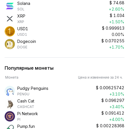
$
74.68
Solana
+2.60%
SOL
$
1.034
XRP
+1.50%
XRP
$
0.999913
USD1
0.00%
USD1
$
0.070255
Dogecoin
+1.70%
DOGE
Популярные монеты
Монета
Цена и изменение за 24 ч.
$
0.00625742
Pudgy Penguins
+3.10%
PENGU
$
0.096297
Cash Cat
+3.40%
CASHCAT
$
0.091412
Pi Network
+4.00%
PI
$
0.00228368
Pump.fun