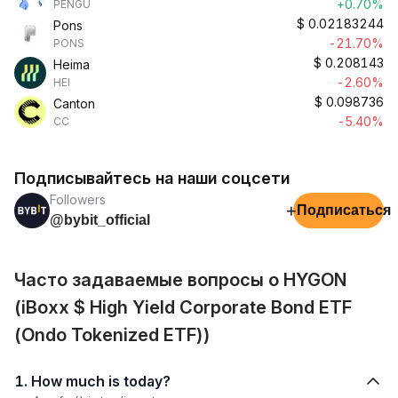
+0.70%
PENGU
$
0.02183244
Pons
-21.70%
PONS
$
0.208143
Heima
-2.60%
HEI
$
0.098736
Canton
-5.40%
CC
Подписывайтесь на наши соцсети
Followers
+
Подписаться
@bybit_official
Часто задаваемые вопросы о HYGON
(iBoxx $ High Yield Corporate Bond ETF
(Ondo Tokenized ETF))
1. How much is today?