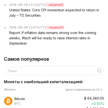
2026-08-06 13:12
(UTC)
медвежий
United States: Core CPI momentum expected to return in
July – TD Securities
2026-08-06 13:07
(UTC)
медвежий
Report: If inflation data remains strong over the coming
weeks, Wach will be ready to raise interest rates in
September
Самое популярное
Поиск
Монеты с наибольшей капитализацией
Монета
Цена и изменение за 24 ч.
$
64,580.00
Bitcoin
+0.50%
BTC