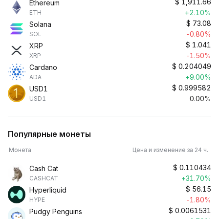
$
1,911.66
Ethereum
+2.10%
ETH
$
73.08
Solana
-0.80%
SOL
$
1.041
XRP
-1.50%
XRP
$
0.204049
Cardano
+9.00%
ADA
$
0.999582
USD1
0.00%
USD1
Популярные монеты
Монета
Цена и изменение за 24 ч.
$
0.110434
Cash Cat
+31.70%
CASHCAT
$
56.15
Hyperliquid
-1.80%
HYPE
$
0.0061531
Pudgy Penguins