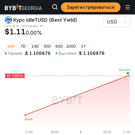
Зарегистрироваться
Цены криптовалют
Курс IdleTUSD (Best Yield) IDLETUSDYIELD
Курс IdleTUSD (Best Yield)
USD
IDLETUSDYIELD
$1.11
0.00%
24H
7D
14D
30D
60D
200D
1Y
Низкие
$
1.106876
Высокие
$
1.106876