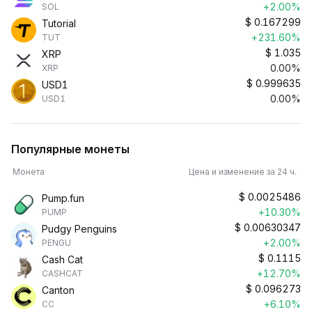
+2.00%
SOL
$
0.167299
Tutorial
+231.60%
TUT
$
1.035
XRP
0.00%
XRP
$
0.999635
USD1
0.00%
USD1
Популярные монеты
Монета
Цена и изменение за 24 ч.
$
0.0025486
Pump.fun
+10.30%
PUMP
$
0.00630347
Pudgy Penguins
+2.00%
PENGU
$
0.1115
Cash Cat
+12.70%
CASHCAT
$
0.096273
Canton
+6.10%
CC