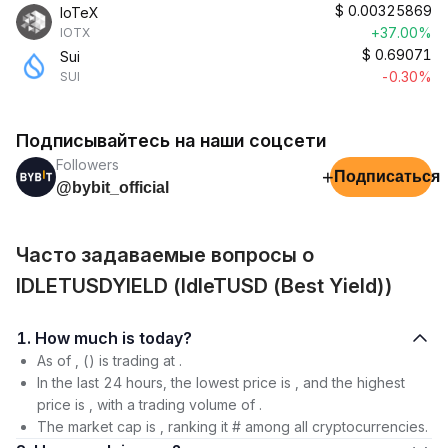
$
0.00325869
IoTeX
+37.00%
IOTX
$
0.69071
Sui
-0.30%
SUI
Подписывайтесь на наши соцсети
Followers
+
Подписаться
@bybit_official
Часто задаваемые вопросы о
IDLETUSDYIELD (IdleTUSD (Best Yield))
1. How much is today?
As of , () is trading at .
In the last 24 hours, the lowest price is , and the highest
price is , with a trading volume of .
The market cap is , ranking it # among all cryptocurrencies.