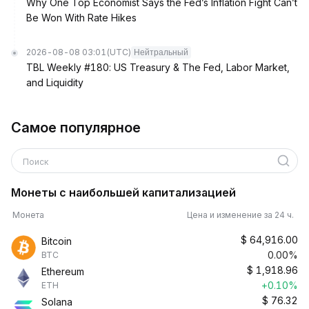
Why One Top Economist Says the Fed’s Inflation Fight Can’t
Be Won With Rate Hikes
2026-08-08 03:01
(UTC)
Нейтральный
TBL Weekly #180: US Treasury & The Fed, Labor Market,
and Liquidity
Самое популярное
Поиск
Монеты с наибольшей капитализацией
Монета
Цена и изменение за 24 ч.
$
64,916.00
Bitcoin
0.00%
BTC
$
1,918.96
Ethereum
+0.10%
ETH
$
76.32
Solana