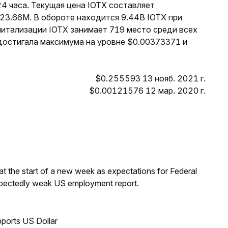
4 часа. Текущая цена IOTX составляет
23.66M. В обороте находится 9.44B IOTX при
питализации IOTX занимает 719 место среди всех
 достигала максимума на уровне $0.00373371 и
$0.255593 13 нояб. 2021 г.
$0.00121576 12 мар. 2020 г.
t the start of a new week as expectations for Federal
expectedly weak US employment report.
ports US Dollar