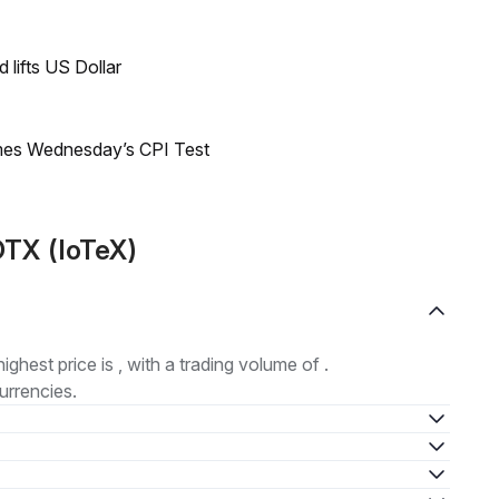
lifts US Dollar
mes Wednesday’s CPI Test
TX (IoTeX)
highest price is , with a trading volume of .
urrencies.