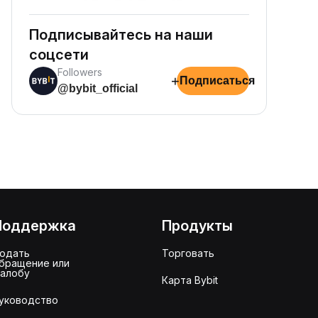
Подписывайтесь на наши
соцсети
Followers
+
Подписаться
@bybit_official
Поддержка
Продукты
одать
Торговать
бращение или
алобу
Карта Bybit
уководство