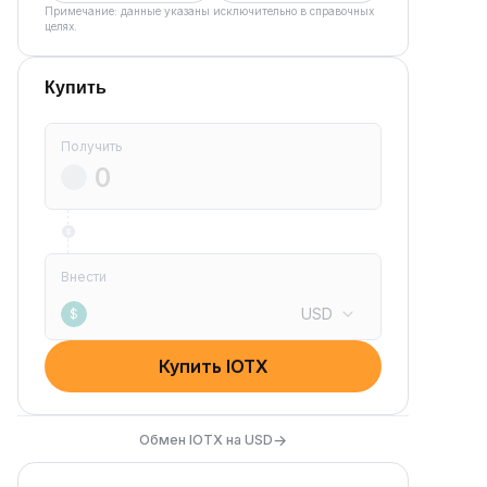
Примечание: данные указаны исключительно в справочных
целях.
Купить
Получить
Внести
USD
$
Купить IOTX
→
Обмен IOTX на USD