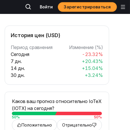
Зарегистрироваться
Войти
История цен (USD)
Период сравнения
Изменение (%)
Сегодня
-23.32%
7 дн.
+20.43%
14 дн.
+15.04%
30 дн.
+3.24%
Каков ваш прогноз относительно IoTeX
(IOTX) на сегодня?
50
%
50
%
Положительно
Отрицательно