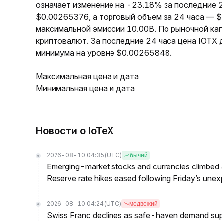
означает изменение на -23.18% за последние 2
$0.00265376, а торговый объем за 24 часа — $
максимальной эмиссии 10.00B. По рыночной ка
криптовалют. За последние 24 часа цена IOTX
минимума на уровне $0.00265848.
Максимальная цена и дата
Минимальная цена и дата
Новости о IoTeX
2026-08-10 04:35
(UTC)
бычий
Emerging-market stocks and currencies climbed a
Reserve rate hikes eased following Friday’s un
2026-08-10 04:24
(UTC)
медвежий
Swiss Franc declines as safe-haven demand sup