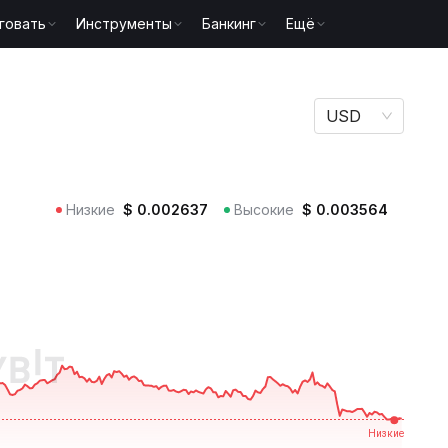
говать
Инструменты
Банкинг
Ещё
USD
Низкие
$
0.002637
Высокие
$
0.003564