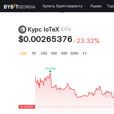
Купить Криптовалюту
Рынки
Тор
Цены криптовалют
Курс IoTeX IOTX
Курс IoTeX
IOTX
$0.00265376
-23.32%
24H
7D
14D
30D
60D
200D
1Y