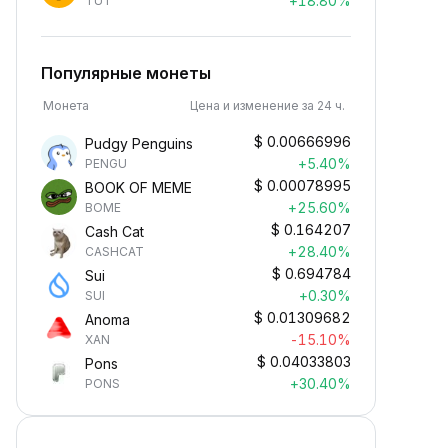
+18.80%
TUT
Популярные монеты
Монета
Цена и изменение за 24 ч.
$
0.00666996
Pudgy Penguins
+5.40%
PENGU
$
0.00078995
BOOK OF MEME
+25.60%
BOME
$
0.164207
Cash Cat
+28.40%
CASHCAT
$
0.694784
Sui
+0.30%
SUI
$
0.01309682
Anoma
-15.10%
XAN
$
0.04033803
Pons
+30.40%
PONS