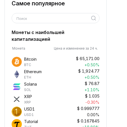
Самое популярное
Поиск
Монеты с наибольшей
капитализацией
Монета
Цена и изменение за 24 ч.
$
65,171.00
Bitcoin
+0.50%
BTC
$
1,924.77
Ethereum
+0.50%
ETH
$
76.87
Solana
+1.10%
SOL
$
1.035
XRP
-0.30%
XRP
$
0.999777
USD1
0.00%
USD1
$
0.167845
Tutorial