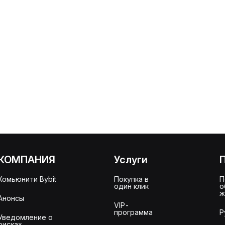
КОМПАНИЯ
Услуги
Комьюнити Bybit
Покупка в
П
один клик
о
ж
Анонсы
VIP-
программа
Р
Уведомление о
рисках