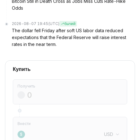
Bitcoin Still in Death Cross as Jobs Miss Cuts Rate-Hike
Odds
2026-08-07 19:45
(UTC)
бычий
The dollar fell Friday after soft US labor data reduced
expectations that the Federal Reserve will raise interest
rates in the near term.
Купить
Получить
Внести
USD
$