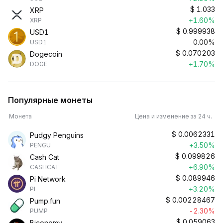
$
1.033
XRP
+1.60%
XRP
$
0.999938
USD1
0.00%
USD1
$
0.070203
Dogecoin
+1.70%
DOGE
Популярные монеты
Монета
Цена и изменение за 24 ч.
$
0.0062331
Pudgy Penguins
+3.50%
PENGU
$
0.099826
Cash Cat
+6.90%
CASHCAT
$
0.089946
Pi Network
+3.20%
PI
$
0.00228467
Pump.fun
-2.30%
PUMP
$
0.059063
Biconomy