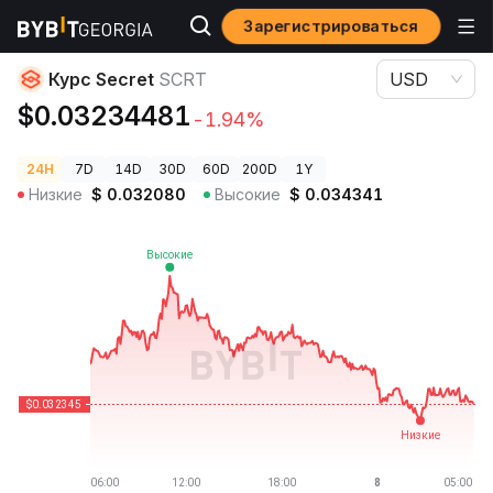
Зарегистрироваться
Цены криптовалют
Курс Secret SCRT
Курс Secret
SCRT
USD
$0.03234481
-1.94%
24H
7D
14D
30D
60D
200D
1Y
Низкие
$
0.032080
Высокие
$
0.034341