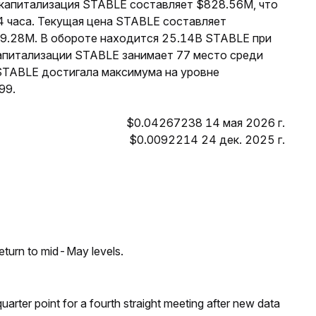
я капитализация STABLE составляет $828.56M, что
4 часа. Текущая цена STABLE составляет
$9.28M. В обороте находится 25.14B STABLE при
апитализации STABLE занимает 77 место среди
 STABLE достигала максимума на уровне
99.
$0.04267238 14 мая 2026 г.
$0.0092214 24 дек. 2025 г.
eturn to mid-May levels.
 quarter point for a fourth straight meeting after new data