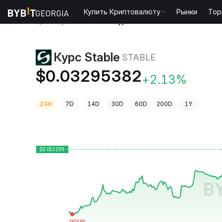
Купить Криптовалюту
Рынки
Тор
Цены криптовалют
Курс ​​Stable STABLE
Курс ​​Stable
STABLE
$0.03295382
+2.13%
24H
7D
14D
30D
60D
200D
1Y