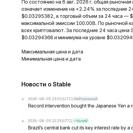
По состоянию на 6 авг. 2026 г. общая рыночна
означает изменение на +2.24% за последние 2
$0.03295382, а торговый объем за 24 часа — 
максимальной эмиссии 100.00B. По рыночной к
всех криптовалют. За последние 24 часа цена
$0.03294368 и минимума на уровне $0.032094
Максимальная цена и дата
Минимальная цена и дата
Новости о ​​Stable
2026-08-05 23:01
(UTC)
Нейтральный
Record intervention bought the Japanese Yen a r
2026-08-05 22:25
(UTC)
бычий
Brazil’s central bank cut its key interest rate by a