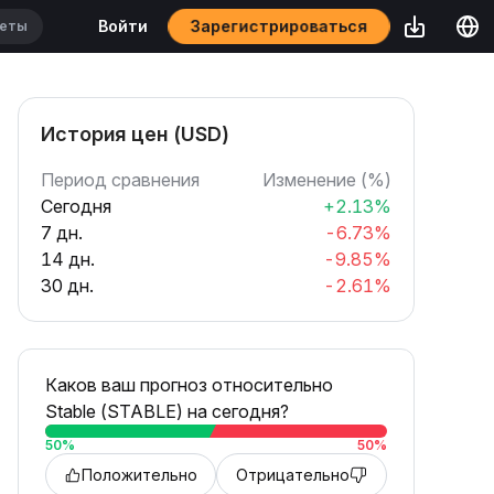
Зарегистрироваться
Войти
История цен (USD)
Период сравнения
Изменение (%)
Сегодня
+2.13%
7 дн.
-6.73%
14 дн.
-9.85%
30 дн.
-2.61%
Каков ваш прогноз относительно ​​
Stable (STABLE) на сегодня?
50
%
50
%
Положительно
Отрицательно