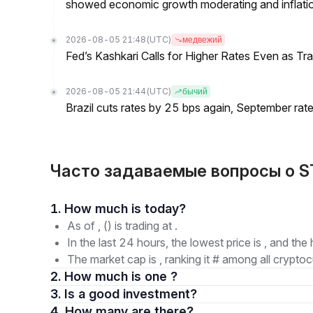
showed economic growth moderating and inflati
2026-08-05 21:48
(UTC)
медвежий
Fed’s Kashkari Calls for Higher Rates Even as T
2026-08-05 21:44
(UTC)
бычий
Brazil cuts rates by 25 bps again, September rate
Часто задаваемые вопросы о STA
1. How much is today?
As of , () is trading at .
In the last 24 hours, the lowest price is , and the 
The market cap is , ranking it # among all cryptoc
2. How much is one ?
3. Is a good investment?
4. How many are there?