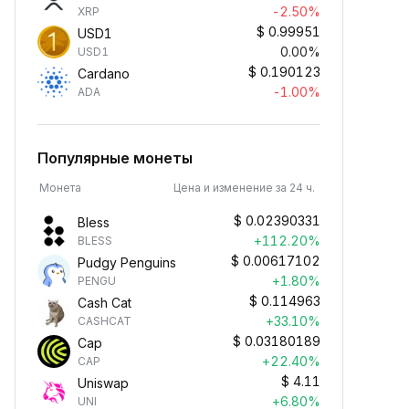
-2.50%
XRP
$
0.99951
USD1
0.00%
USD1
$
0.190123
Cardano
-1.00%
ADA
Популярные монеты
Монета
Цена и изменение за 24 ч.
$
0.02390331
Bless
+112.20%
BLESS
$
0.00617102
Pudgy Penguins
+1.80%
PENGU
$
0.114963
Cash Cat
+33.10%
CASHCAT
$
0.03180189
Cap
+22.40%
CAP
$
4.11
Uniswap
+6.80%
UNI