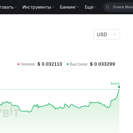
говать
Инструменты
Банкинг
Ещё
USD
Низкие
$
0.032113
Высокие
$
0.033299