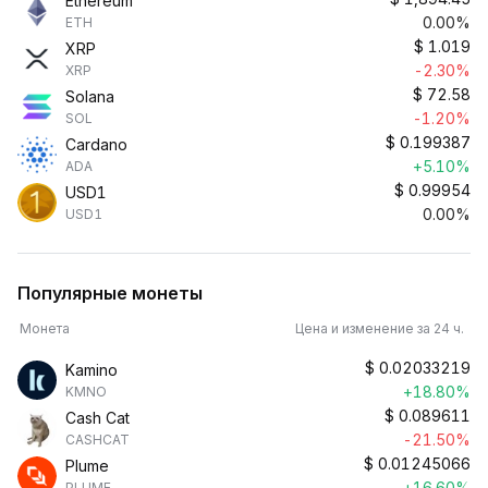
Ethereum
0.00%
ETH
$
1.019
XRP
-2.30%
XRP
$
72.58
Solana
-1.20%
SOL
$
0.199387
Cardano
+5.10%
ADA
$
0.99954
USD1
0.00%
USD1
Популярные монеты
Монета
Цена и изменение за 24 ч.
$
0.02033219
Kamino
+18.80%
KMNO
$
0.089611
Cash Cat
-21.50%
CASHCAT
$
0.01245066
Plume
+16.60%
PLUME