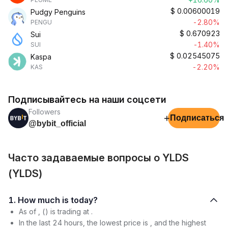
$
0.00600019
Pudgy Penguins
-2.80%
PENGU
$
0.670923
Sui
-1.40%
SUI
$
0.02545075
Kaspa
-2.20%
KAS
Подписывайтесь на наши соцсети
Followers
+
Подписаться
@bybit_official
Часто задаваемые вопросы о YLDS
(YLDS)
1. How much is today?
As of , () is trading at .
In the last 24 hours, the lowest price is , and the highest