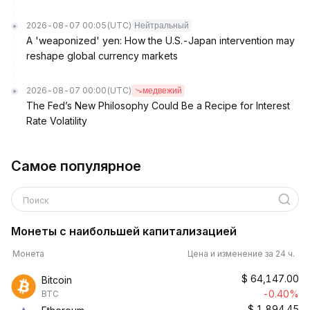
2026-08-07 00:05
(UTC)
Нейтральный
A 'weaponized' yen: How the U.S.-Japan intervention may
reshape global currency markets
2026-08-07 00:00
(UTC)
медвежий
The Fed’s New Philosophy Could Be a Recipe for Interest
Rate Volatility
Самое популярное
Поиск
Монеты с наибольшей капитализацией
Монета
Цена и изменение за 24 ч.
$
64,147.00
Bitcoin
-0.40%
BTC
$
1,894.45