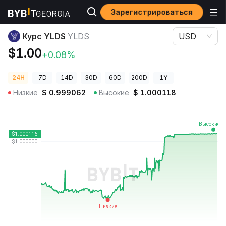
Зарегистрироваться
Цены криптовалют
Курс YLDS YLDS
Курс YLDS
YLDS
USD
$1.00
+0.08%
24H
7D
14D
30D
60D
200D
1Y
Низкие
$
0.999062
Высокие
$
1.000118