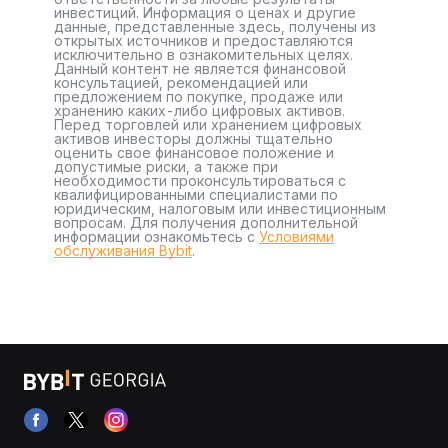
инвестиций. Информация о ценах и другие
данные, представленные здесь, получены из
открытых источников и предоставляются
исключительно в ознакомительных целях.
Данный контент не является финансовой
консультацией, рекомендацией или
предложением по покупке, продаже или
хранению каких-либо цифровых активов.
Перед торговлей или хранением цифровых
активов инвесторы должны тщательно
оценить свое финансовое положение и
допустимые риски, а также при
необходимости проконсультироваться с
квалифицированными специалистами по
юридическим, налоговым или инвестиционным
вопросам. Для получения дополнительной
информации ознакомьтесь с
Условиями
обслуживания Bybit
.