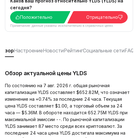
Каков ваш прогноз относительно YLDS (YLDS) на
сегодня?
Положительно
Отрицательно
Примечание: данные указаны исключительно в справочных целях.
Обзор
Настроение
Новости
Рейтинг
Социальные сети
FAQ
Обзор актуальной цены YLDS
По состоянию на 7 авг. 2026 г. общая рыночная
капитализация YLDS составляет $652.82M, что означает
изменение на +0.74% за последние 24 часа. Текущая
цена YLDS составляет $1.00, а торговый объем за 24
часа — $5.36M. В обороте находится 652.75M YLDS при
максимальной эмиссии --. По рыночной капитализации
YLDS занимает 87 место среди всех криптовалют. За
последние 24 часа цена YLDS достигала максимума на