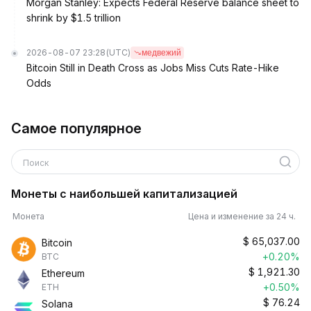
Morgan Stanley: Expects Federal Reserve balance sheet to
shrink by $1.5 trillion
2026-08-07 23:28
(UTC)
медвежий
Bitcoin Still in Death Cross as Jobs Miss Cuts Rate-Hike
Odds
Самое популярное
Поиск
Монеты с наибольшей капитализацией
Монета
Цена и изменение за 24 ч.
$
65,037.00
Bitcoin
+0.20%
BTC
$
1,921.30
Ethereum
+0.50%
ETH
$
76.24
Solana