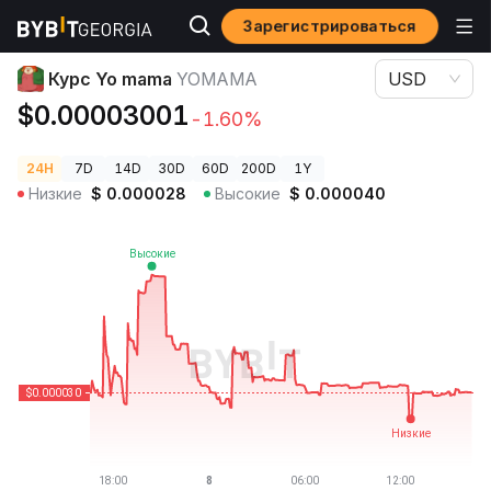
Зарегистрироваться
Цены криптовалют
Курс Yo mama YOMAMA
Курс Yo mama
YOMAMA
USD
$0.00003001
-1.60%
24H
7D
14D
30D
60D
200D
1Y
Низкие
$
0.000028
Высокие
$
0.000040