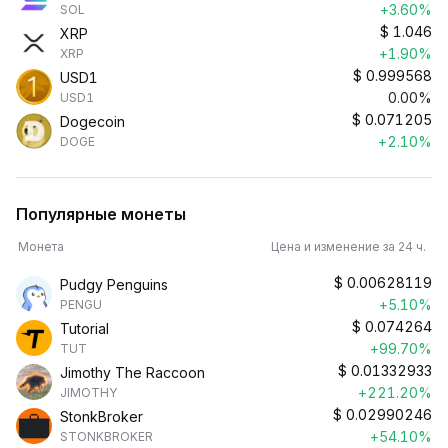
+3.60%
SOL
$
1.046
XRP
+1.90%
XRP
$
0.999568
USD1
0.00%
USD1
$
0.071205
Dogecoin
+2.10%
DOGE
Популярные монеты
Монета
Цена и изменение за 24 ч.
$
0.00628119
Pudgy Penguins
+5.10%
PENGU
$
0.074264
Tutorial
+99.70%
TUT
$
0.01332933
Jimothy The Raccoon
+221.20%
JIMOTHY
$
0.02990246
StonkBroker
+54.10%
STONKBROKER